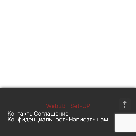
111
Ставя галочку я подтверждаю, что
согласен с
соглашением
пользователя
и даю согласие на
обработку
персональных данных
1
Web2B
|
Set-UP
Контакты
Соглашение
Конфиденциальность
Написать нам