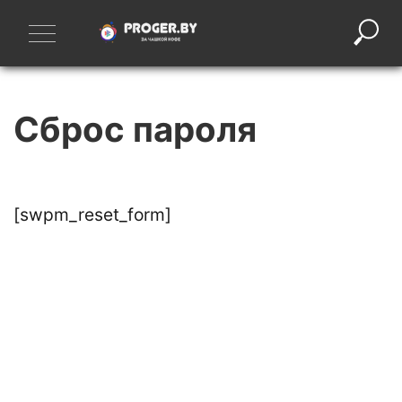
Skip
to
content
Proger.by
База знаний Web Developer
Сброс пароля
[swpm_reset_form]